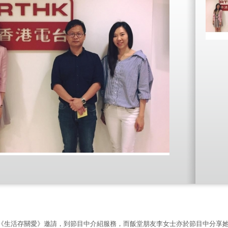
《生活存關愛》邀請，到節目中介紹服務，而飯堂朋友李女士亦於節目中分享