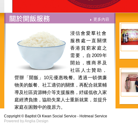
更多內容
浸信會愛羣社會
服務處一直關懷
香港貧窮家庭之
需要，自2009年
開始，獲商界及
社區人士贊助，
營辦「開飯」10元優惠晚餐。透過一頓價廉
物美的飯餐、社工適切的關懷，再配合就業輔
導及社區資源轉介等支援服務，紓緩低收入家
庭經濟負擔，協助失業人士重新就業，並提升
家庭在困難中的復原力。
Copyright © Baptist Oi Kwan Social Service - Hotmeal Service
Powered by
Anglia Design